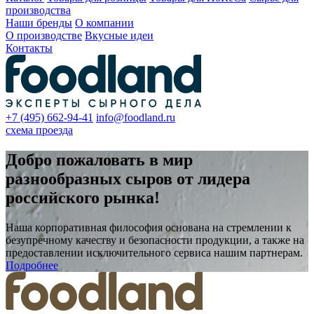
производства
Наши бренды
О компании
О производстве
Вкусные идеи
Контакты
+7 (495) 662-94-41
info@foodland.ru
схема проезда
Добро пожаловать в мир
разнообразных сыров от лидера
российского рынка!
Наша корпоративная философия основана на стремлении к
безупречному качеству и безопасности продукции, а также на
предоставлении исключительного сервиса нашим партнерам.
Подробнее