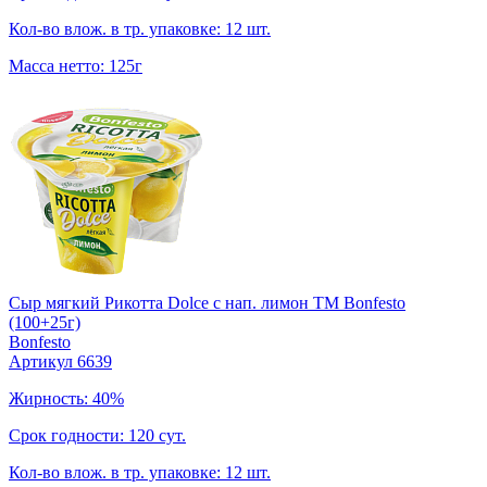
Кол-во влож. в тр. упаковке: 12 шт.
Масса нетто: 125г
Сыр мягкий Рикотта Dolce с нап. лимон TM Bonfesto
(100+25г)
Bonfesto
Артикул 6639
Жирность: 40%
Срок годности: 120 сут.
Кол-во влож. в тр. упаковке: 12 шт.