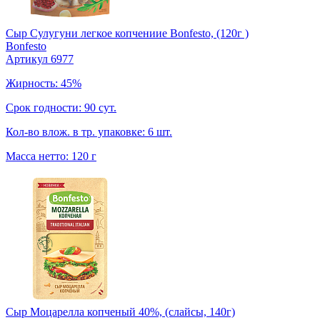
Сыр Сулугуни легкое копчениие Bonfesto, (120г )
Bonfesto
Артикул 6977
Жирность: 45%
Срок годности: 90 сут.
Кол-во влож. в тр. упаковке: 6 шт.
Масса нетто: 120 г
Сыр Моцарелла копченый 40%, (слайсы, 140г)