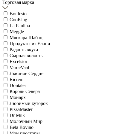
Торговая марка
Bonfesto
CooKing
La Paulina
Meggle
Млекара Шабац
Продукты из Елани
Радость вкуса
Сырная волость
Excelsior
VardeVaal
Львиное Сердце
Ricrem
Dontaler
Король Севера
Монарх
Любимый хуторок
PizzaMaster
Dr Milk
Молочный Мир
Bela Bovino
Мои просторы