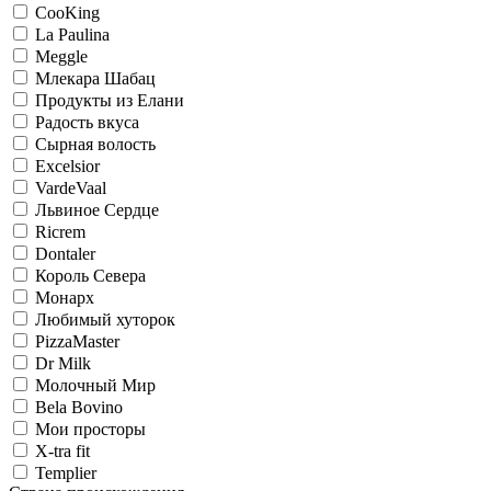
CooKing
La Paulina
Meggle
Млекара Шабац
Продукты из Елани
Радость вкуса
Сырная волость
Excelsior
VardeVaal
Львиное Сердце
Ricrem
Dontaler
Король Севера
Монарх
Любимый хуторок
PizzaMaster
Dr Milk
Молочный Мир
Bela Bovino
Мои просторы
X-tra fit
Templier