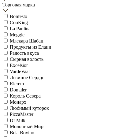
Торговая марка
Bonfesto
CooKing
La Paulina
Meggle
Млекара Шабац
Продукты из Елани
Радость вкуса
Сырная волость
Excelsior
VardeVaal
Львиное Сердце
Ricrem
Dontaler
Король Севера
Монарх
Любимый хуторок
PizzaMaster
Dr Milk
Молочный Мир
Bela Bovino