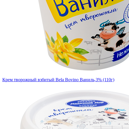
Крем творожный взбитый Bela Bovino Ваниль,3% (110г)