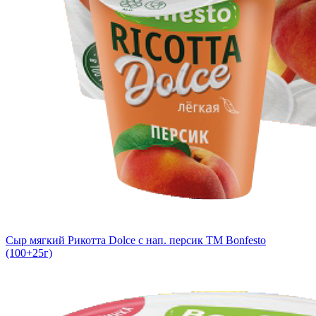
Сыр мягкий Рикотта Dolce с нап. персик TM Bonfesto
(100+25г)