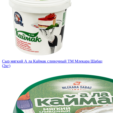
Сыр мягкий А ла Каймак сливочный TM Млекара Шабац
(2кг)