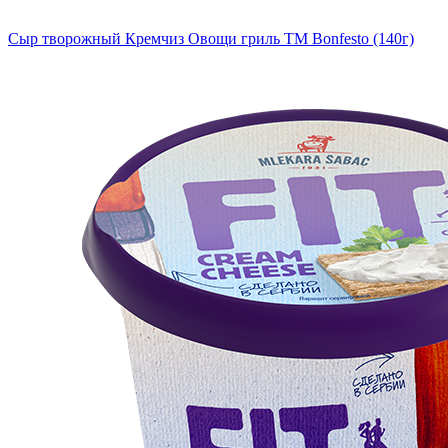
Сыр творожный Кремчиз Овощи гриль ТМ Bonfesto (140г)