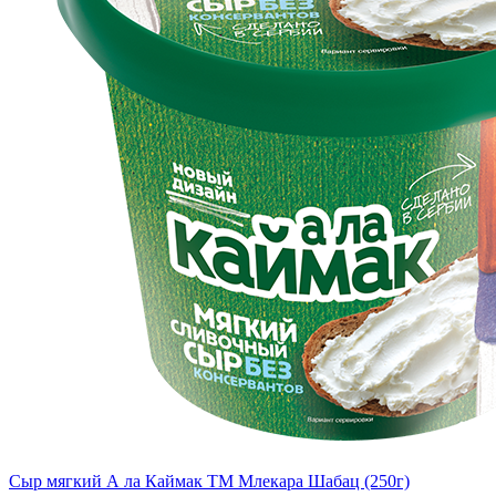
Сыр мягкий А ла Каймак TM Млекара Шабац (250г)