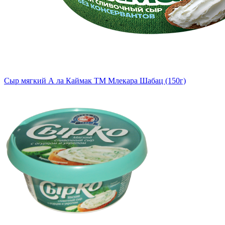
Сыр мягкий А ла Каймак TM Млекара Шабац (150г)