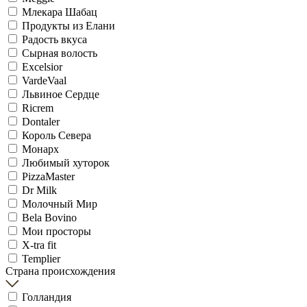
Млекара Шабац
Продукты из Елани
Радость вкуса
Сырная волость
Excelsior
VardeVaal
Львиное Сердце
Ricrem
Dontaler
Король Севера
Монарх
Любимый хуторок
PizzaMaster
Dr Milk
Молочный Мир
Bela Bovino
Мои просторы
X-tra fit
Templier
Страна происхождения
Голландия