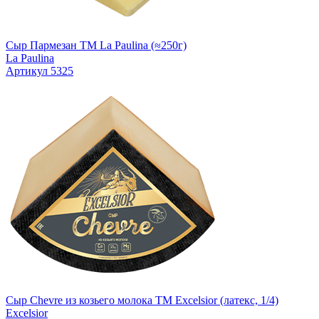
Сыр Пармезан TM La Paulina (≈250г)
La Paulina
Артикул 5325
Сыр Chevre из козьего молока ТМ Excelsior (латекс, 1/4)
Excelsior