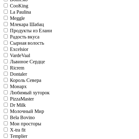
CooKing
La Paulina
Meggle
Млекара Шабац
Продукты из Елани
Радость вкуса
Сырная волость
Excelsior
VardeVaal
Львиное Сердце
Ricrem
Dontaler
Король Севера
Монарх
Любимый хуторок
PizzaMaster
Dr Milk
Молочный Мир
Bela Bovino
Мои просторы
X-tra fit
Templier