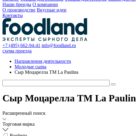
Наши бренды
О компании
О производстве
Вкусные идеи
Контакты
+7 (495) 662-94-41
info@foodland.ru
схема проезда
Направления деятельности
Молодые сыры
Сыр Моцарелла TM La Paulina
Сыр Моцарелла TM La Paulin
Расширенный поиск
Торговая марка
Bonfesto