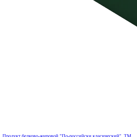
Продукт белково-жировой "По-российски класический", ТМ