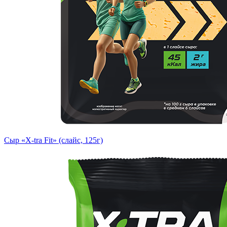
Сыр «X-tra Fit» (слайс, 125г)