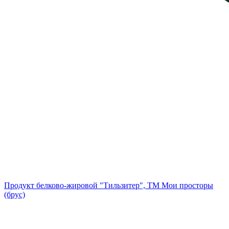
Продукт белково-жировой "Тильзитер", ТМ Мои просторы
(брус)