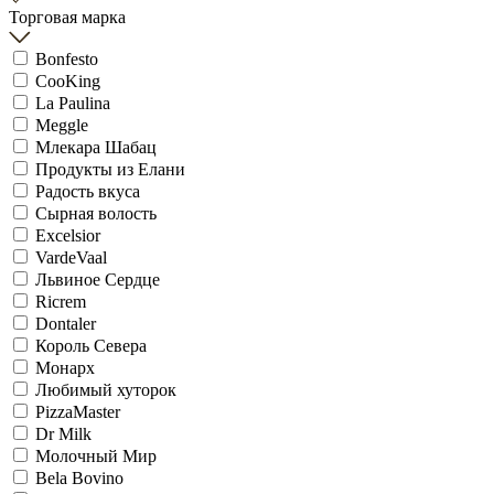
Торговая марка
Bonfesto
CooKing
La Paulina
Meggle
Млекара Шабац
Продукты из Елани
Радость вкуса
Сырная волость
Excelsior
VardeVaal
Львиное Сердце
Ricrem
Dontaler
Король Севера
Монарх
Любимый хуторок
PizzaMaster
Dr Milk
Молочный Мир
Bela Bovino