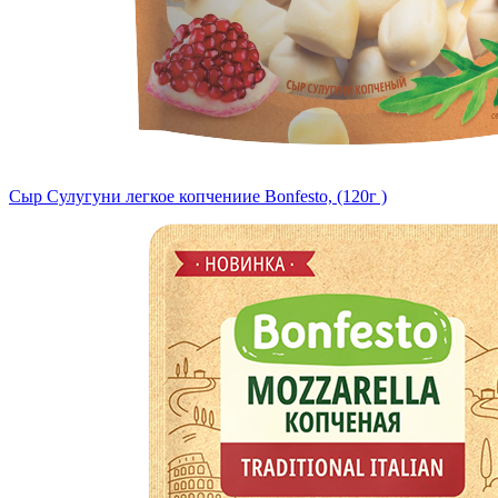
Сыр Сулугуни легкое копчениие Bonfesto, (120г )