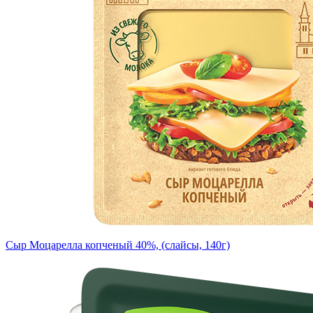
Сыр Моцарелла копченый 40%, (слайсы, 140г)