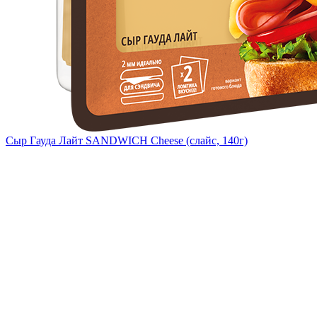
Сыр Гауда Лайт SANDWICH Cheese (слайс, 140г)