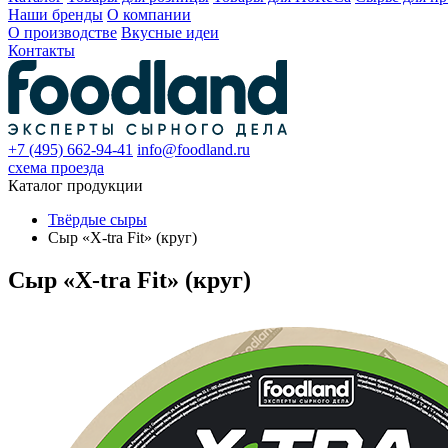
Наши бренды
О компании
О производстве
Вкусные идеи
Контакты
+7 (495) 662-94-41
info@foodland.ru
схема проезда
Каталог продукции
Твёрдые сыры
Сыр «X-tra Fit» (круг)
Сыр «X-tra Fit» (круг)