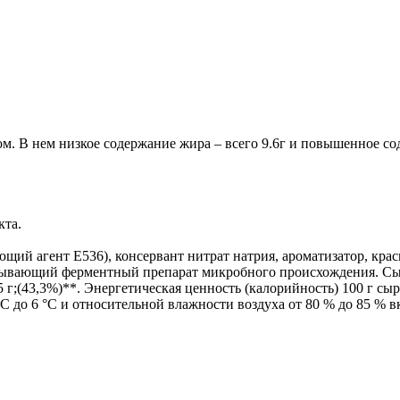
том. В нем низкое содержание жира – всего 9.6г и повышенное с
кта.
щий агент Е536), консервант нитрат натрия, ароматизатор, кра
вающий ферментный препарат микробного происхождения. Сырн
2,5 г;(43,3%)**. Энергетическая ценность (калорийность) 100 г сыр
°С до 6 °С и относительной влажности воздуха от 80 % до 85 % 