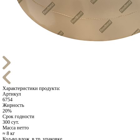
Характеристики продукта:
Артикул
6754
Жирность
20%
Срок годности
300 сут.
Масса нетто
≈ 8 кг
Кол-во влож. в тр. упаковке