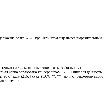
одержание белка - 32,5гр*. При этом сыр имеет выразительный
ситель аннато, смешанные закваски мезофильных и
ая корка обработана консервантом Е235. Пищевая ценность
а: 907,7 кДж (216,4 ккал) (8,6%)**. ** - доля от рекомендуемого
включительно.