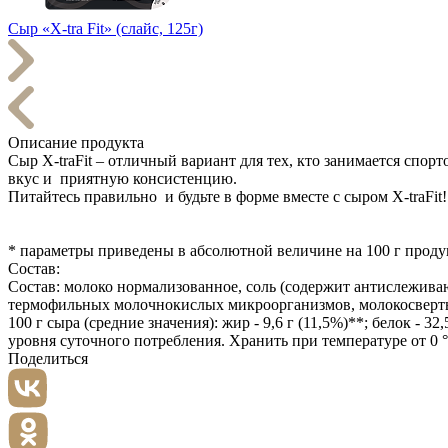
Сыр «X-tra Fit» (слайс, 125г)
Описание продукта
Сыр Х-traFit – отличный вариант для тех, кто занимается спор
вкус и приятную консистенцию.
Питайтесь правильно и будьте в форме вместе с сыром Х-traFit!
* параметры приведены в абсолютной величине на 100 г проду
Состав:
Состав: молоко нормализованное, соль (содержит антислеживаю
термофильных молочнокислых микроорганизмов, молокосверты
100 г сыра (средние значения): жир - 9,6 г (11,5%)**; белок - 3
уровня суточного потребления. Хранить при температуре от 0 
Поделиться