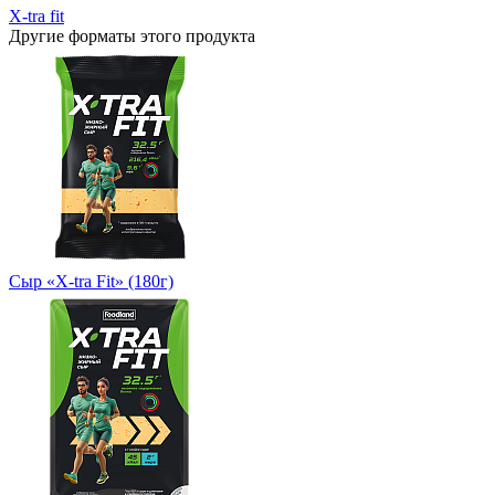
X-tra fit
Другие форматы этого продукта
Сыр «X-tra Fit» (180г)