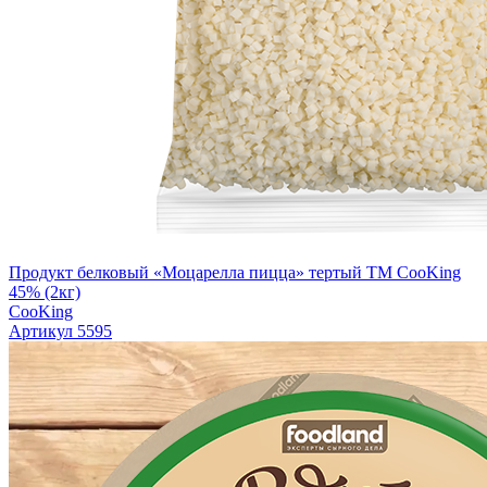
Продукт белковый «Моцарелла пицца» тертый TM CooKing
45% (2кг)
CooKing
Артикул 5595