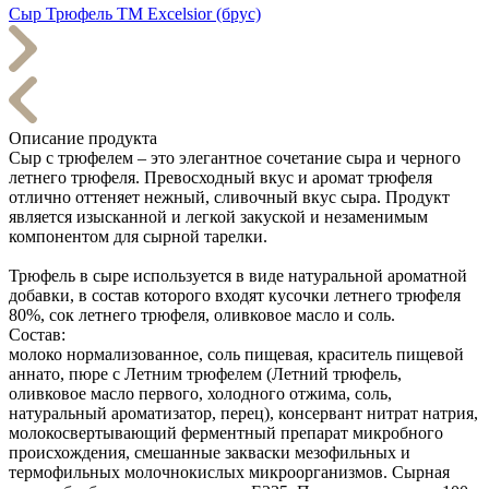
Сыр Трюфель ТМ Excelsior (брус)
Описание продукта
Сыр с трюфелем – это элегантное сочетание сыра и черного
летнего трюфеля. Превосходный вкус и аромат трюфеля
отлично оттеняет нежный, сливочный вкус сыра. Продукт
является изысканной и легкой закуской и незаменимым
компонентом для сырной тарелки.
Трюфель в сыре используется в виде натуральной ароматной
добавки, в состав которого входят кусочки летнего трюфеля
80%, сок летнего трюфеля, оливковое масло и соль.
Состав:
молоко нормализованное, соль пищевая, краситель пищевой
аннато, пюре с Летним трюфелем (Летний трюфель,
оливковое масло первого, холодного отжима, соль,
натуральный ароматизатор, перец), консервант нитрат натрия,
молокосвертывающий ферментный препарат микробного
происхождения, смешанные закваски мезофильных и
термофильных молочнокислых микроорганизмов. Сырная