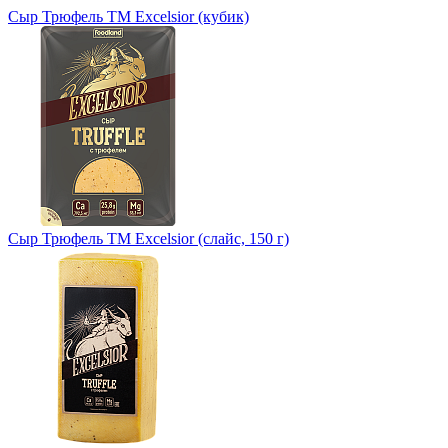
Сыр Трюфель ТМ Excelsior (кубик)
Сыр Трюфель ТМ Excelsior (слайс, 150 г)