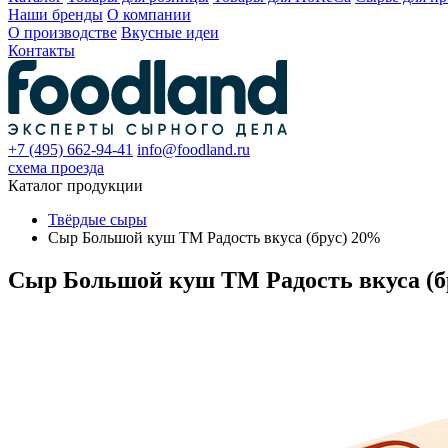
Наши бренды
О компании
О производстве
Вкусные идеи
Контакты
+7 (495) 662-94-41
info@foodland.ru
схема проезда
Каталог продукции
Твёрдые сыры
Сыр Большой куш ТМ Радость вкуса (брус) 20%
Сыр Большой куш ТМ Радость вкуса (б