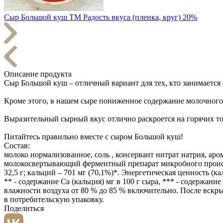
Сыр Большой куш ТМ Радость вкуса (пленка, круг) 20%
Описание продукта
Сыр Большой куш – отличный вариант для тех, кто занимается 
Кроме этого, в нашем сыре пониженное содержание молочного 
Выразительный сырный вкус отлично раскроется на горячих тос
Питайтесь правильно вместе с сыром Большой куш!
Состав:
молоко нормализованное, соль , консервант нитрат натрия, а
молокосвертывающий ферментный препарат микробного происхожд
32,5 г; кальций – 701 мг (70,1%)*. Энергетическая ценность (к
** - содержание Ca (кальция) мг в 100 г сыра, *** - содержание
влажности воздуха от 80 % до 85 % включительно. После вскрыт
в потребительскую упаковку.
Поделиться