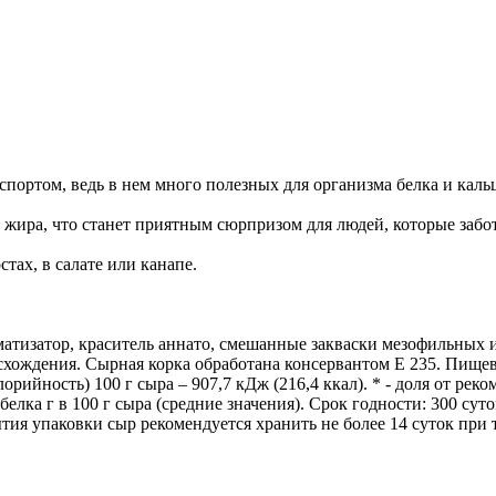
спортом, ведь в нем много полезных для организма белка и каль
жира, что станет приятным сюрпризом для людей, которые забо
тах, в салате или канапе.
роматизатор, краситель аннато, смешанные закваски мезофильн
ения. Сырная корка обработана консервантом Е 235. Пищевая це
алорийность) 100 г сыра – 907,7 кДж (216,4 ккал). * - доля от ре
 белка г в 100 г сыра (средние значения). Срок годности: 300 су
ия упаковки сыр рекомендуется хранить не более 14 суток при т