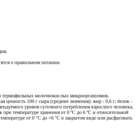
ция.
тятся о правильном питании.
ых и термофильных молочнокислых микроорганизмов,
нность 100 г сыра (средние значения): жир - 9,6 г; белок -
комендуемого уровня суточного потребления взрослого человека,
ток при температуре хранения от 0 ºС до 6 ºС и относительной
емпературе от 0 °С до +6 °С в закрытом виде или расфасовать