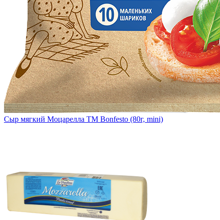
Сыр мягкий Моцарелла TM Bonfesto (80г, mini)