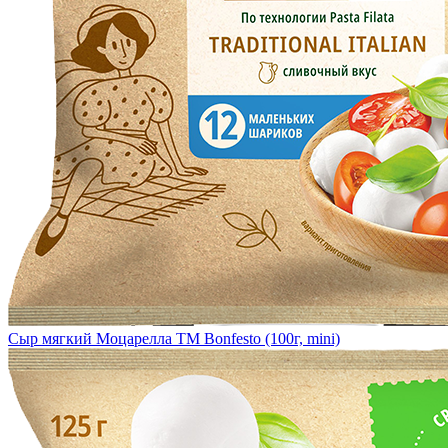
Сыр мягкий Моцарелла TM Bonfesto (100г, mini)