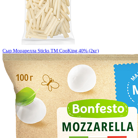
Сыр Моцарелла Sticks ТМ CooKing 40% (2кг)