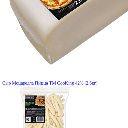
Сыр Моцарелла Пицца TM CooKing 42% (2,6кг)