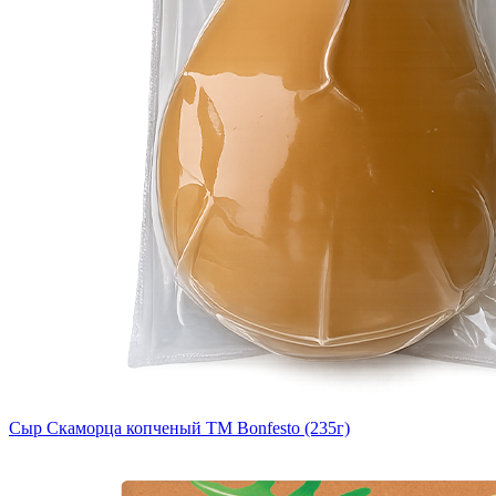
Сыр Скаморца копченый ТМ Bonfesto (235г)