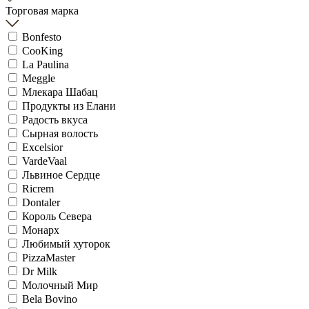
Торговая марка
Bonfesto
CooKing
La Paulina
Meggle
Млекара Шабац
Продукты из Елани
Радость вкуса
Сырная волость
Excelsior
VardeVaal
Львиное Сердце
Ricrem
Dontaler
Король Севера
Монарх
Любимый хуторок
PizzaMaster
Dr Milk
Молочный Мир
Bela Bovino