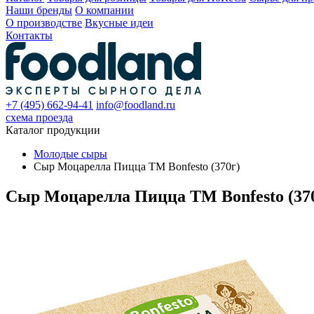
Наши бренды
О компании
О производстве
Вкусные идеи
Контакты
+7 (495) 662-94-41
info@foodland.ru
схема проезда
Каталог продукции
Молодые сыры
Сыр Моцарелла Пицца TM Bonfesto (370г)
Сыр Моцарелла Пицца TM Bonfesto (37