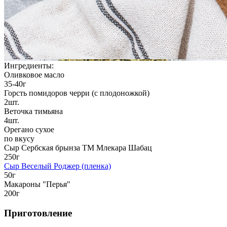
Ингредиенты:
Оливковое масло
35-40г
Горсть помидоров черри (с плодоножкой)
2шт.
Веточка тимьяна
4шт.
Орегано сухое
по вкусу
Сыр Сербская брынза TM Млекара Шабац
250г
Сыр Веселый Роджер (пленка)
50г
Макароны "Перья"
200г
Приготовление