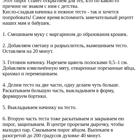
Этот пирог станет открытием для тех, кто по какой-то
причине не знаком с ним с детства.
Кисло-сладкая начинка и нежное тесто - так и хочется
попробовать! Самое время вспомнить замечательный рецепт
наших мам и бабушек.
1. Смешиваем муку с маргарином до образования крошек.
2. Добавляем сметану и разрыхлитель, вымешиваем тесто.
Оставляем на 20 минут.
3. Готовим начинку. Нарезаем щавель полосками 0,5–1 см.
Добавляем измельчённую мяту, отваренные порезанные яйца,
крахмал и перемешиваем.
4. Делим тесто на две части, одну делаем чуть больше.
Раскатываем большую часть, выкладываем в форму,
формируем бортики.
5. Выкладываем начинку на тесто.
6. Вторую часть теста тоже раскатываем и закрываем ею
пирог, защипываем. В центре прорезаем дырочку, чтобы
выходил пар. Смазываем пирог яйцом. Выпекаем в
разогретой до 200 градусов духовке 40 минут.