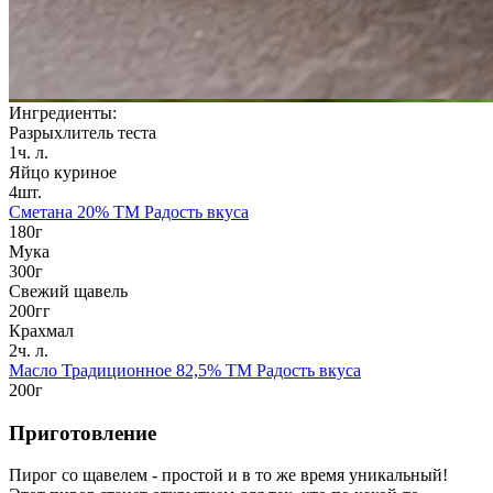
Ингредиенты:
Разрыхлитель теста
1ч. л.
Яйцо куриное
4шт.
Сметана 20% TM Радость вкуса
180г
Мука
300г
Свежий щавель
200гг
Крахмал
2ч. л.
Масло Традиционное 82,5% TM Радость вкуса
200г
Приготовление
Пирог со щавелем - простой и в то же время уникальный!