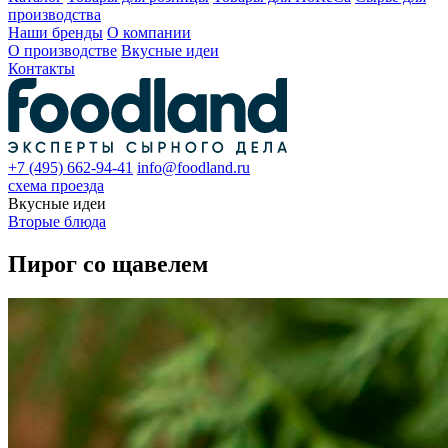
производства
Наши бренды
О компании
О производстве
Вкусные идеи
Контакты
+7 (495) 662-94-41
info@foodland.ru
схема проезда
Вкусные идеи
Вторые блюда
Пирог со щавелем