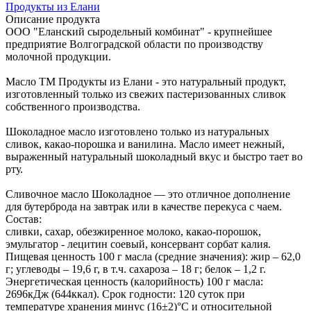
Продукты из Елани
Описание продукта
ООО "Еланский сыродельный комбинат" - крупнейшее
предприятие Волгоградской области по производству
молочной продукции.
Масло ТМ Продукты из Елани - это натуральный продукт,
изготовленный только из свежих пастеризованных сливок
собственного производства.
Шоколадное масло изготовлено только из натуральных
сливок, какао-порошка и ванилина. Масло имеет нежный,
выраженный натуральный шоколадный вкус и быстро тает во
рту.
Сливочное масло Шоколадное — это отличное дополнение
для бутерброда на завтрак или в качестве перекуса с чаем.
Состав:
сливки, сахар, обезжиренное молоко, какао-порошок,
эмульгатор - лецитин соевый, консервант сорбат калия.
Пищевая ценность 100 г масла (средние значения): жир – 62,0
г; углеводы – 19,6 г, в т.ч. сахароза – 18 г; белок – 1,2 г.
Энергетическая ценность (калорийность) 100 г масла:
2696кДж (644ккал). Срок годности: 120 суток при
температуре хранения минус (16±2)°С и относительной