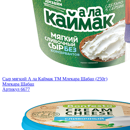
Сыр мягкий А ла Каймак TM Млекара Шабац (250г)
Млекара Шабац
Артикул 6677