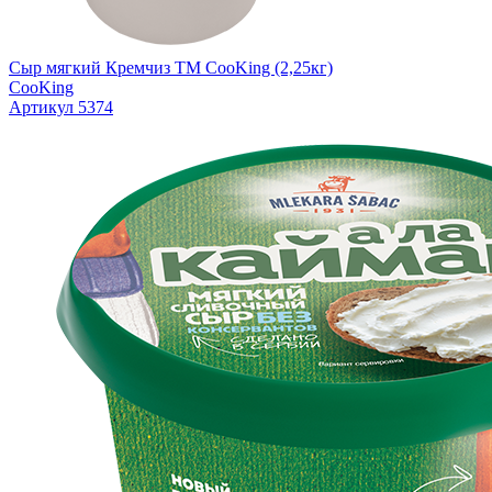
Сыр мягкий Кремчиз TM CooKing (2,25кг)
CooKing
Артикул 5374