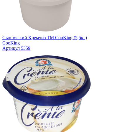
Сыр мягкий Кремчиз TM CooKing (5,5кг)
CooKing
Артикул 5359