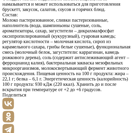
намазывается и может использоваться для приготовления
брускетт, закусок, салатов, соусов и горячих блюд.
Состав:
Молоко пастеризованное, сливки пастеризованные,
наполнитель (вода, шампиньоны сушеные, соль,
ароматизаторы, сахар, загустители – дикрахмалфосфат
оксипропилированный (кукурузный), гуаровая камедь;
регулятор кислотности – молочная кислота, сироп из
карамельного сахара, грибы белые сушеные), функциональная
смесь (молочный белок, загустители: каррагинан, камедь
рожкового дерева), соль (содержит антислеживающий агент –
ферроцианид калия), бактериальная закваска мезофильных
микроорганизмов, молокосвертывающий фермент животного
происхождения. Пищевая ценность на 100 г продукта: жира –
22,1 г; белка – 6,1 г. Энергетическая ценность (калорийность)
100 г продукта: 930 кДж (220 ккал). Хранить до и после
вскрытия при температуре от +2 до +6 градусов.
Поделиться