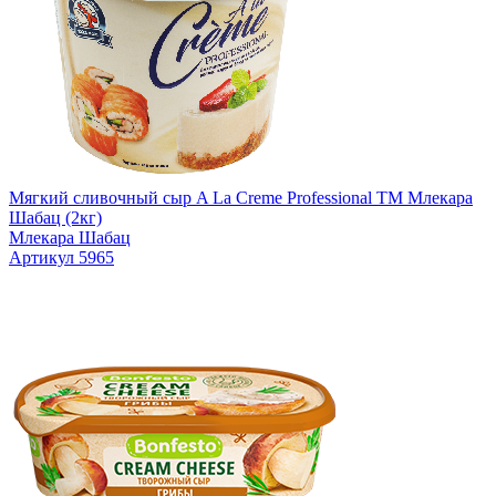
Мягкий сливочный сыр A La Creme Professional TM Млекара
Шабац (2кг)
Млекара Шабац
Артикул 5965