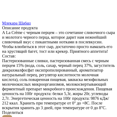
Млекара Шабац
Описание продукта
A La Crème с черным перцем – это сочетание сливочного сыра
и молотого черного перца, которое дарит нам нежнейший
сливочный вкус с пикантными нотками в послевкусии.
Чтобы влюбиться в этот сыр, достаточно просто намазать его
на хрустящий багет, тост или крекер. Приятного аппетита!
Состав:
Пастеризованные сливки, пастеризованная смесь с черным
перцем 15% (вода, соль, сахар, черный перец 37%, загуститель
дикрахмалфосфат оксипропилированный, ароматизатор
натуральный перец, регулятор кислотности молочная
кислота), соль поваренная пищевая, закваска мезофильных
молочнокислых микроорганизмов, молокосвертывающий
ферментный препарат микробного происхождения. Пищевая
ценность на 100г продукта: белки 5,3г, жиры 20г, углеводы
2,7г. Энергетическая ценность на 100г продукта: 9876 кДж/
212 ккал. Хранить при температуре от 0° до +8С. После
вскрытия хранить до 3 дней, при температуре от 0 до 8°С.
Поделиться