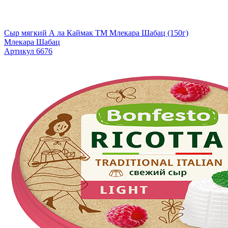
Сыр мягкий А ла Каймак TM Млекара Шабац (150г)
Млекара Шабац
Артикул 6676